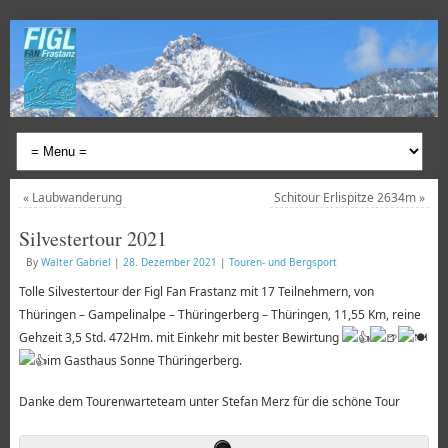
«
Laubwanderung
Schitour Erlispitze 2634m
»
Silvestertour 2021
By
Walter Gabriel
|
28. Dezember 2021
|
Touren- und Bergsport
Tolle Silvestertour der Figl Fan Frastanz mit 17 Teilnehmern, von
Thüringen – Gampelinalpe – Thüringerberg – Thüringen, 11,55 Km, reine
Gehzeit 3,5 Std. 472Hm. mit Einkehr mit bester Bewirtung
im Gasthaus Sonne Thüringerberg.
Danke dem Tourenwarteteam unter Stefan Merz für die schöne Tour