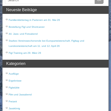
Neueste Beiträge
Familienklettertag in Partenen am 31. Mai 26
Bestellung Figl und Shortcarver
44. Jass- und Fotoabend
Starkes Vereinswochenende bei Europameisterschaft, Figltag und
Landesmeisterschaft am 11. und 12. April 26
Figl Training am 29. März 26
Kategorien
Ausflüge
Ergebnisse
Figlstüble
Film und Jassabend
Freizeit
Jasskönig