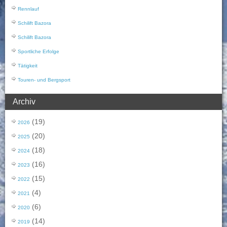
Rennlauf
Schilift Bazora
Schilift Bazora
Sportliche Erfolge
Tätigkeit
Touren- und Bergsport
Archiv
(19)
2026
(20)
2025
(18)
2024
(16)
2023
(15)
2022
(4)
2021
(6)
2020
(14)
2019