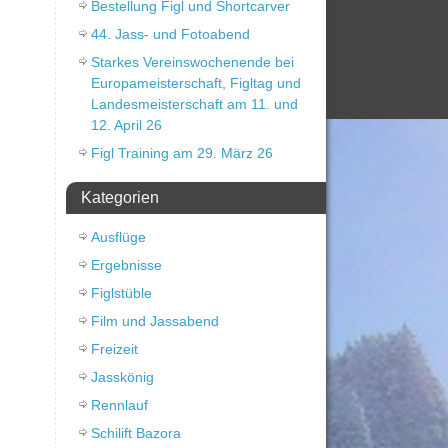
Bestellung Figl und Shortcarver
44. Jass- und Fotoabend
Starkes Vereinswochenende bei
Europameisterschaft, Figltag und
Landesmeisterschaft am 11. und
12. April 26
Figl Training am 29. März 26
Kategorien
Ausflüge
Ergebnisse
Figlstüble
Film und Jassabend
Freizeit
Jasskönig
Rennlauf
Schilift Bazora