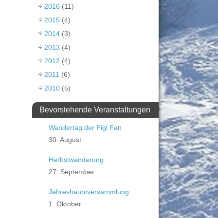
2016
(11)
2015
(4)
2014
(3)
2013
(4)
2012
(4)
2011
(6)
2010
(5)
Bevorstehende Veranstaltungen
Wandertag der Figl Fan
30. August
Herbstwanderung
27. September
Jahreshauptversammlung
1. Oktober