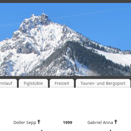
nnlauf
Figlstüble
Freizeit
Touren- und Bergsport
Doller Sepp
1999
Gabriel Anna