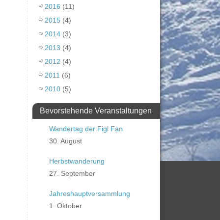
2016
(11)
2015
(4)
2014
(3)
2013
(4)
2012
(4)
2011
(6)
2010
(5)
Bevorstehende Veranstaltungen
Wandertag der Figl Fan
30. August
Herbstwanderung
27. September
Jahreshauptversammlung
1. Oktober