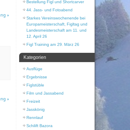
Bestellung Figl und Shortcarver
44. Jass- und Fotoabend
ung
»
Starkes Vereinswochenende bei
Europameisterschaft, Figltag und
Landesmeisterschaft am 11. und
12. April 26
Figl Training am 29. März 26
Kategorien
Ausflüge
Ergebnisse
Figlstüble
Film und Jassabend
ung
»
Freizeit
Jasskönig
Rennlauf
Schilift Bazora