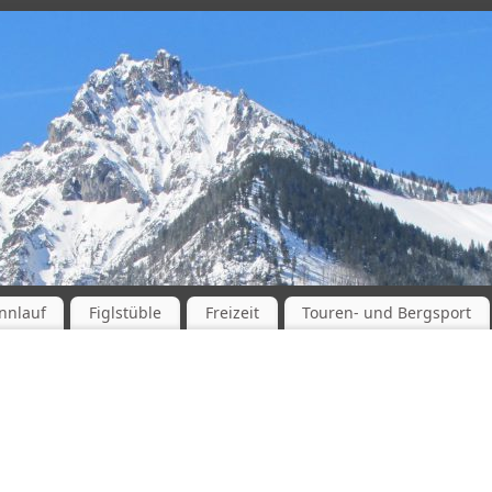
nnlauf
Figlstüble
Freizeit
Touren- und Bergsport