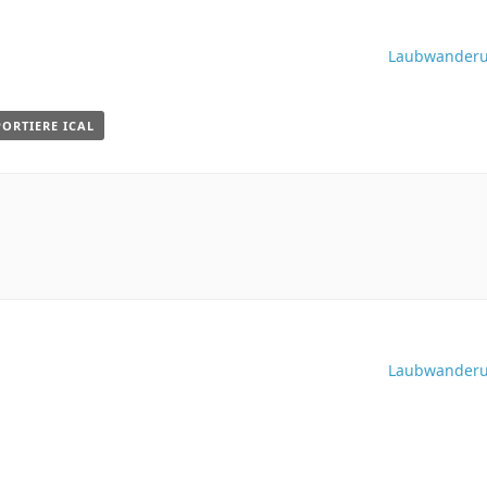
Laubwander
PORTIERE ICAL
Laubwander