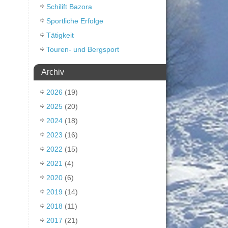
Schilift Bazora
Sportliche Erfolge
Tätigkeit
Touren- und Bergsport
Archiv
2026
(19)
2025
(20)
2024
(18)
2023
(16)
2022
(15)
2021
(4)
2020
(6)
2019
(14)
2018
(11)
2017
(21)