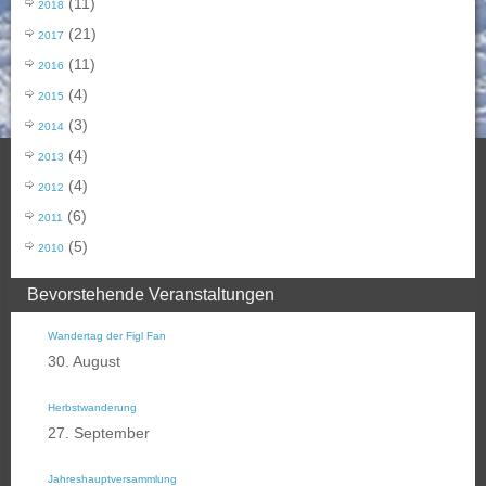
(11)
2018
(21)
2017
(11)
2016
(4)
2015
(3)
2014
(4)
2013
(4)
2012
(6)
2011
(5)
2010
Bevorstehende Veranstaltungen
Wandertag der Figl Fan
30. August
Herbstwanderung
27. September
Jahreshauptversammlung