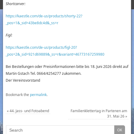
Shortcarver:
https://kaestle.com/de-us/products/shorty-22?
_pos=1&_sid=43be8dc4d&_ss=r
Figl:
https://kaestle.com/de-us/products/figl-20?
_pos=2&_sid=921d69889&_ss=r&variant=46773167259980
Bei Bestellungen oder Preisinformationen bitte bis 18. Juni 2026 direkt auf
Martin Gstach Tel. 0664/4254277 zukommen.
Der Vereinsvorstand
Bookmark the
permalink
.
«
44. Jass- und Fotoabend
Familienklettertag in Partenen am
31. Mai 26
»