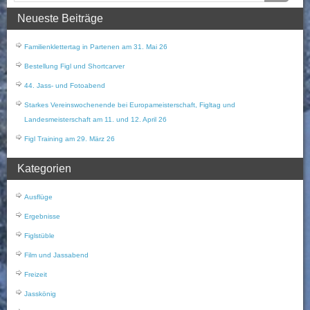
Neueste Beiträge
Familienklettertag in Partenen am 31. Mai 26
Bestellung Figl und Shortcarver
44. Jass- und Fotoabend
Starkes Vereinswochenende bei Europameisterschaft, Figltag und
Landesmeisterschaft am 11. und 12. April 26
Figl Training am 29. März 26
Kategorien
Ausflüge
Ergebnisse
Figlstüble
Film und Jassabend
Freizeit
Jasskönig