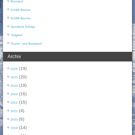
Rennlauf
Schilift Bazora
Schilift Bazora
Sportliche Erfolge
Tätigkeit
Touren- und Bergsport
Archiv
(19)
2026
(20)
2025
(18)
2024
(16)
2023
(15)
2022
(4)
2021
(6)
2020
(14)
2019