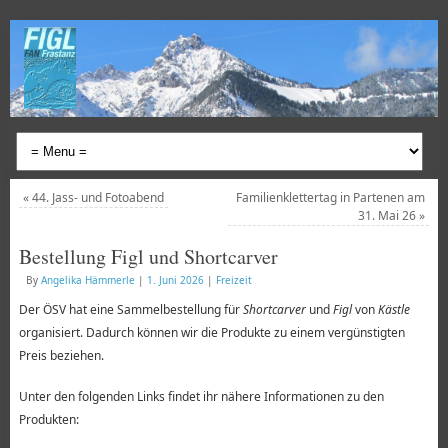
«
44. Jass- und Fotoabend
Familienklettertag in Partenen am
31. Mai 26
»
Bestellung Figl und Shortcarver
By
Angelika Hämmerle
|
1. Juni 2026
|
Freizeit
Der ÖSV hat eine Sammelbestellung für
Shortcarver
und
Figl
von
Kästle
organisiert. Dadurch können wir die Produkte zu einem vergünstigten
Preis beziehen.
Unter den folgenden Links findet ihr nähere Informationen zu den
Produkten: