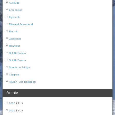
Ausflüge
Ergebnisse
Figlstüble
Film und Jassabend
Freizeit
Jasskönig
Rennlauf
Schilift Bazora
Schilift Bazora
Sportliche Erfolge
Tätigkeit
Touren- und Bergsport
Archiv
(19)
2026
(20)
2025