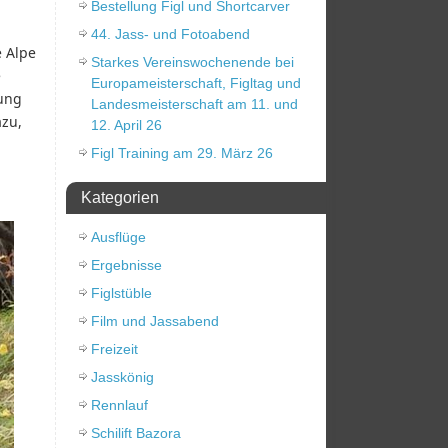
Bestellung Figl und Shortcarver
44. Jass- und Fotoabend
 Alpe
Starkes Vereinswochenende bei
e
Europameisterschaft, Figltag und
rung
Landesmeisterschaft am 11. und
azu,
12. April 26
Figl Training am 29. März 26
Kategorien
Ausflüge
Ergebnisse
Figlstüble
Film und Jassabend
Freizeit
Jasskönig
Rennlauf
Schilift Bazora