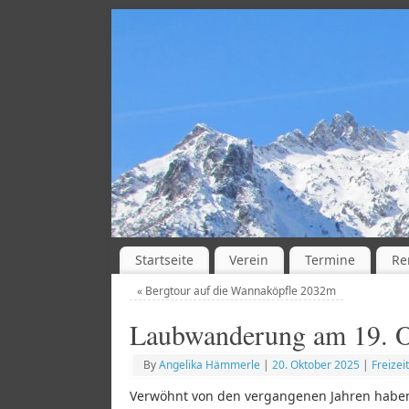
Startseite
Verein
Termine
Re
«
Bergtour auf die Wannaköpfle 2032m
Laubwanderung am 19. O
By
Angelika Hämmerle
|
20. Oktober 2025
|
Freizeit
Verwöhnt von den vergangenen Jahren haben 