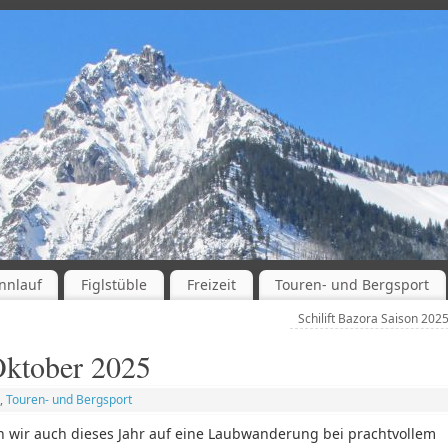
nnlauf
Figlstüble
Freizeit
Touren- und Bergsport
Schilift Bazora Saison 202
ktober 2025
,
Touren- und Bergsport
wir auch dieses Jahr auf eine Laubwanderung bei prachtvollem