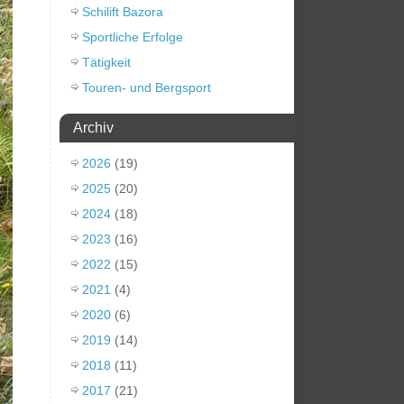
Schilift Bazora
Sportliche Erfolge
Tätigkeit
Touren- und Bergsport
Archiv
2026
(19)
2025
(20)
2024
(18)
2023
(16)
2022
(15)
2021
(4)
2020
(6)
2019
(14)
2018
(11)
2017
(21)