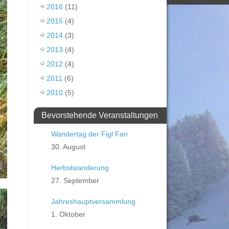
2016
(11)
2015
(4)
2014
(3)
2013
(4)
2012
(4)
2011
(6)
2010
(5)
Bevorstehende Veranstaltungen
Wandertag der Figl Fan
30. August
Herbstwanderung
27. September
Jahreshauptversammlung
1. Oktober